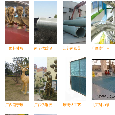
广西桂林玻
南宁优质玻
江苏南京苏
广西南宁户
璃钢农耕人
璃钢管道
州常州玻璃
外组合不锈
物雕塑 恒
为您推荐广
钢夹砂管产
钢滑梯 专
创工艺铸就
西全省卓越
品展示及行
业游乐设备
乡村文化特
之选
业动态——
厂助力全区
色与报价解
以枣强县金
儿童乐园升
析
泰玻璃钢制
级
品厂为例，
广西南宁玻
广西仿铜玻
玻璃钢工艺
北京科力玻
兼谈广西玻
璃钢化粪池
璃钢雕塑制
的卓越典范
璃钢制品