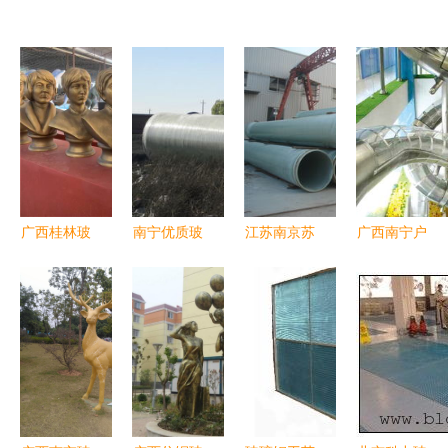
广西桂林玻
南宁优质玻
江苏南京苏
广西南宁户
璃钢农耕人
璃钢管道
州常州玻璃
外组合不锈
物雕塑 恒
为您推荐广
钢夹砂管产
钢滑梯 专
创工艺铸就
西全省卓越
品展示及行
业游乐设备
乡村文化特
之选
业动态——
厂助力全区
色与报价解
以枣强县金
儿童乐园升
析
泰玻璃钢制
级
品厂为例，