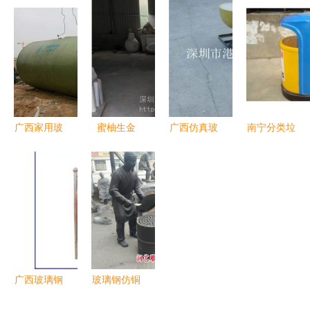
家 打造楼
佛像彩绘与
体化预制泵
玻璃钢格栅
盘景观中的
福禄寿雕塑
站 高效、
厂家、价格
诗意鹿群雕
的艺术匠心
耐用的流体
与选型指南
塑小品
与可定制服
解决方案
务
广西家用玻
蜜柚生金
广西仿真玻
南宁分类垃
璃钢化粪池
玻璃钢雕塑
璃钢水果雕
圾桶优选
价格解析与
如何点亮广
塑 艺术与
品质优良的
选购指南
西乡村旅游
工艺的甜美
广西玻璃钢
文化
融合
制品厂家探
析
广西玻璃钢
玻璃钢仿铜
垃圾桶采购
民俗人物雕